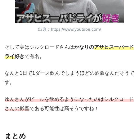
出典：https://www.youtube.com/
そして実はシルクロードさんは
かなりの
アサヒスーパード
ライ
好き
で有名。
なんと1日で1ダース飲んでしまうほどの酒豪なんだそうで
す。
ゆんさんがビールを飲めるようになったのはシルクロード
さんの影響
である可能性は高そうですね！
まとめ