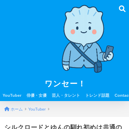
ワンセー！
YouTuber
俳優・女優
芸人・タレント
トレンド話題
Contac
ホーム
YouTuber
シルクロードとゆんの馴れ初めは共通の