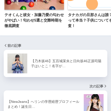
テオくんと彼女・加藤乃愛の匂わせ
タナカガの旦那さんは誰
がやばい！匂わせ5選と交際時期を
って本当？子供について
徹底調査
査！
前の記事
【乃木坂46】五百城茉央と日向坂46正源司陽
子はいとこ！名字が…
次の記事
【NewJeans】へリンの学歴経歴プロフィール
まとめ！誕生日…