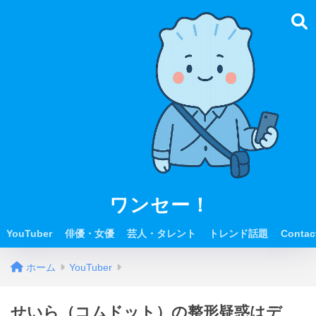
ワンセー！
YouTuber
俳優・女優
芸人・タレント
トレンド話題
Contac
ホーム
YouTuber
せいら（コムドット）の整形疑惑はデ