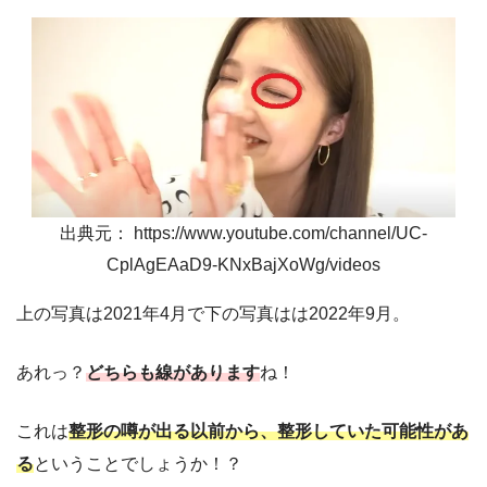
出典元： https://www.youtube.com/channel/UC-
CplAgEAaD9-KNxBajXoWg/videos
上の写真は2021年4月で下の写真はは2022年9月。
あれっ？
どちらも線があります
ね！
これは
整形の噂が出る以前から、整形していた可能性があ
る
ということでしょうか！？