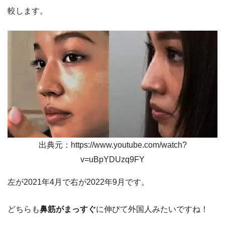
較します。
出典元：https://www.youtube.com/watch?
v=uBpYDUzq9FY
左が2021年4月で右が2022年9月です。
どちらも
鼻筋がまっすぐ
に伸びて外国人みたいですね！