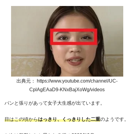
出典元： https://www.youtube.com/channel/UC-
CplAgEAaD9-KNxBajXoWg/videos
パンと張りがあって女子大生感が出ています。
目はこの頃から
はっきり、くっきりした二重
のようです。