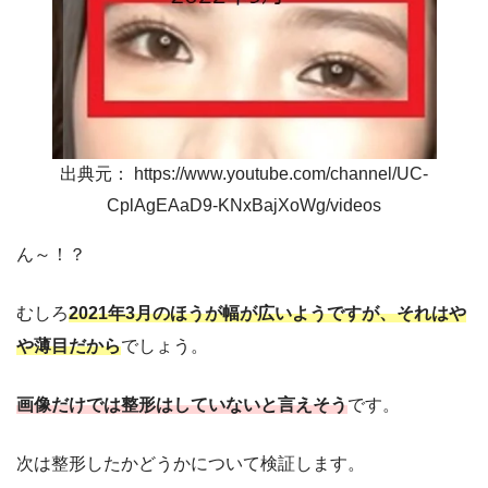
出典元： https://www.youtube.com/channel/UC-
CplAgEAaD9-KNxBajXoWg/videos
ん～！？
むしろ
2021年3月のほうが幅が広いようですが、それはや
や薄目だから
でしょう。
画像だけでは整形はしていないと言えそう
です。
次は整形したかどうかについて検証します。