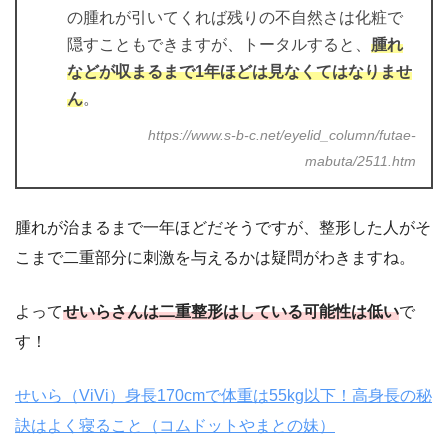
の腫れが引いてくれば残りの不自然さは化粧で
隠すこともできますが、トータルすると、
腫れ
などが収まるまで1年ほどは見なくてはなりませ
ん
。
https://www.s-b-c.net/eyelid_column/futae-
mabuta/2511.htm
腫れが治まるまで一年ほどだそうですが、整形した人がそ
こまで二重部分に刺激を与えるかは疑問がわきますね。
よって
せいらさんは二重整形はしている可能性は低い
で
す！
せいら（ViVi）身長170cmで体重は55kg以下！高身長の秘
訣はよく寝ること（コムドットやまとの妹）