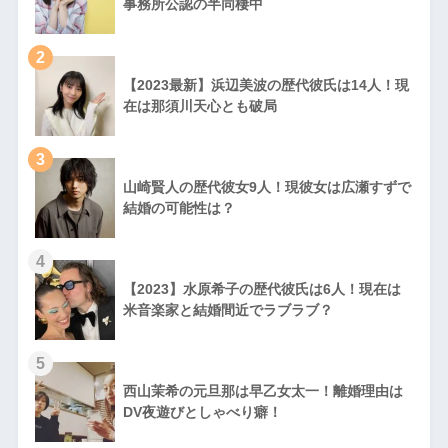
事務所公認の半同棲中
2
【2023最新】浜辺美波の歴代彼氏は14人！現
在は那須川天心とも破局
3
山崎賢人の歴代彼女9人！現彼女は広瀬すずで
結婚の可能性は？
4
【2023】水原希子の歴代彼氏は6人！現在は
米音楽家と結婚間近でラブラブ？
5
西山茉希の元旦那は早乙女太一！離婚理由は
DV夜遊びとしゃべり癖！