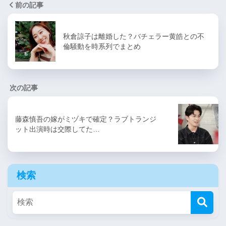
前の記事
秋倉諒子は離婚した？バチェラー黄皓との不
倫騒動を時系列でまとめ
次の記事
藤森慎吾の嫁がミヅキで確定？ラブトランジ
ット出演時は交際してた…
検索