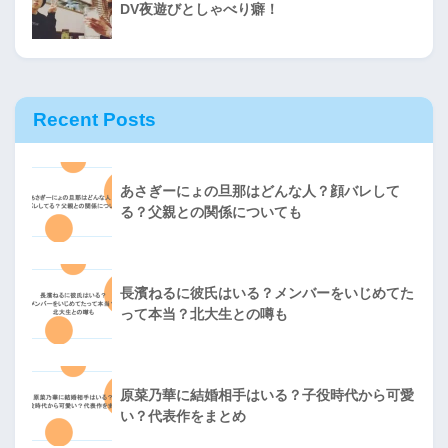
DV夜遊びとしゃべり癖！
Recent Posts
あさぎーにょの旦那はどんな人？顔バレして
る？父親との関係についても
長濱ねるに彼氏はいる？メンバーをいじめてた
って本当？北大生との噂も
原菜乃華に結婚相手はいる？子役時代から可愛
い？代表作をまとめ