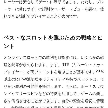
レーヤーは安心してゲームに没頭できます。ただし、プレ
ーヤーは常にサイトの評判やユーザーレビューを調べ、信
頼できる場所でプレイすることが大切です。
ベストなスロットを選ぶための戦略とヒ
ント
オンラインスロットでの勝利を目指すには、いくつかの戦
略と配慮が求められます。まず、RTP（リターン・トゥ・
プレイヤー）が高いスロットを選ぶことが基本です。96%
以上のRTPや適切なボラティリティを持つスロットは、よ
り良い勝利の可能性を提供します。さらに、ボーナスラウ
ンドやフリースピンなどの特徴を活用して、ゲームの楽し
さを倍増させることができます。自分の資金を適切に管理