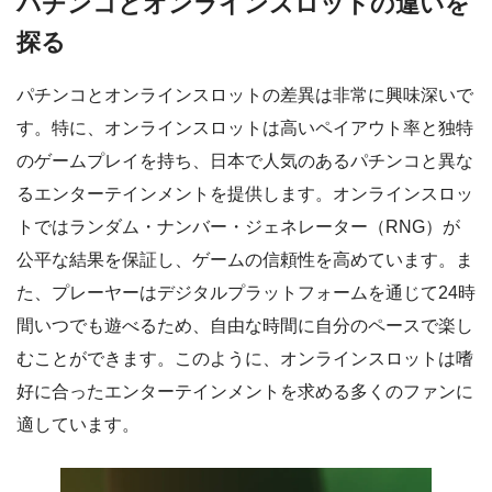
パチンコとオンラインスロットの違いを
探る
パチンコとオンラインスロットの差異は非常に興味深いで
す。特に、オンラインスロットは高いペイアウト率と独特
のゲームプレイを持ち、日本で人気のあるパチンコと異な
るエンターテインメントを提供します。オンラインスロッ
トではランダム・ナンバー・ジェネレーター（RNG）が
公平な結果を保証し、ゲームの信頼性を高めています。ま
た、プレーヤーはデジタルプラットフォームを通じて24時
間いつでも遊べるため、自由な時間に自分のペースで楽し
むことができます。このように、オンラインスロットは嗜
好に合ったエンターテインメントを求める多くのファンに
適しています。