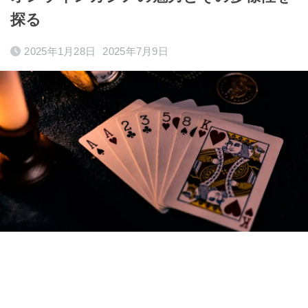
探る
2025年1月28日
2025年7月9日