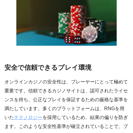
安全で信頼できるプレイ環境
オンラインカジノの安全性は、プレーヤーにとって極めて
重要です。信頼できるカジノサイトは、認可されたライセ
ンスを持ち、公正なプレイを保証するための厳格な基準を
満たしています。多くのプラットフォームは、RNGを用
いた
テクノロジー
を採用しているため、結果の偏りを防ぎ
ます。このような安全性基準が確立されていることで、プ