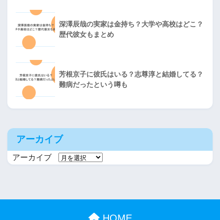
深澤辰哉の実家は金持ち？大学や高校はどこ？
歴代彼女もまとめ
芳根京子に彼氏はいる？志尊淳と結婚してる？
難病だったという噂も
アーカイブ
アーカイブ
HOME