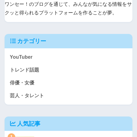
ワンセー！のブログを通じて、みんなが気になる情報をサ
クッと得られるプラットフォームを作ることが夢。
カテゴリー
YouTuber
トレンド話題
俳優・女優
芸人・タレント
人気記事