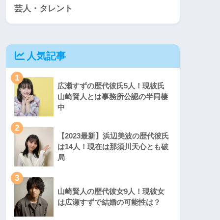
芸人・タレント
人気記事
1
広瀬すずの歴代彼氏5人！現彼氏
山崎賢人とは事務所公認の半同棲
中
2
【2023最新】浜辺美波の歴代彼氏
は14人！現在は那須川天心とも破
局
3
山崎賢人の歴代彼女9人！現彼女
は広瀬すずで結婚の可能性は？