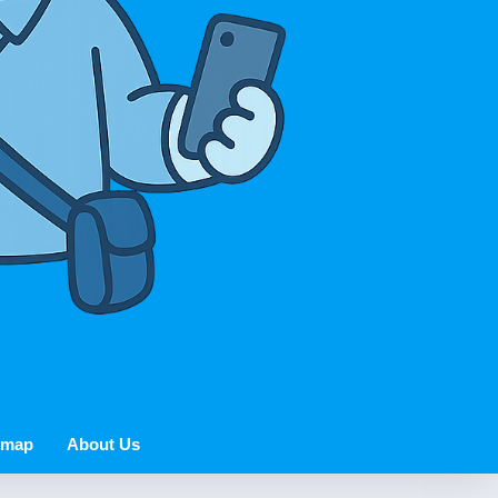
 map
About Us