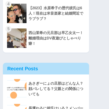
4
【2023】水原希子の歴代彼氏は6
人！現在は米音楽家と結婚間近で
ラブラブ？
5
西山茉希の元旦那は早乙女太一！
離婚理由はDV夜遊びとしゃべり
癖！
Recent Posts
あさぎーにょの旦那はどんな人？
顔バレしてる？父親との関係につ
いても
長濱ねるに彼氏はいる？メンバー