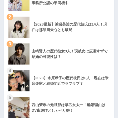
事務所公認の半同棲中
2
【2023最新】浜辺美波の歴代彼氏は14人！現
在は那須川天心とも破局
3
山崎賢人の歴代彼女9人！現彼女は広瀬すずで
結婚の可能性は？
4
【2023】水原希子の歴代彼氏は6人！現在は米
音楽家と結婚間近でラブラブ？
5
西山茉希の元旦那は早乙女太一！離婚理由は
DV夜遊びとしゃべり癖！