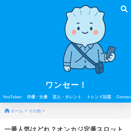
ワンセー！
YouTuber
俳優・女優
芸人・タレント
トレンド話題
Contac
ホーム
その他
一番人気はどれ？オンカジ定番スロット