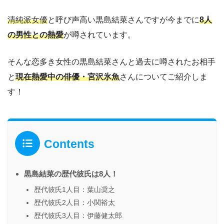
清純派女優
と呼び声高い黒島結菜さんですが今までに
8人
の男性との熱愛
が噂されています。
そんな恋多き女性の黒島結菜さんと過去に噂されたお相手
と
現在熱愛中の俳優・宮沢氷魚
さんについてご紹介しま
す！
Contents
黒島結菜の歴代彼氏は8人！
歴代彼氏1人目：葉山奨之
歴代彼氏2人目：小関裕太
歴代彼氏3人目：伊藤健太郎