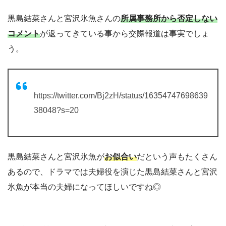
黒島結菜さんと宮沢氷魚さんの
所属事務所から否定しない
コメント
が返ってきている事から交際報道は事実でしょ
う。
https://twitter.com/Bj2zH/status/16354747698639
38048?s=20
黒島結菜さんと宮沢氷魚が
お似合い
だという声もたくさん
あるので、ドラマでは夫婦役を演じた黒島結菜さんと宮沢
氷魚が本当の夫婦になってほしいですね◎