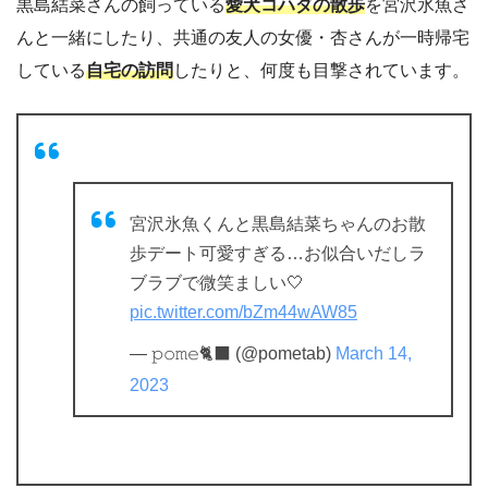
黒島結菜さんの飼っている
愛犬コハダの散歩
を宮沢氷魚さ
んと一緒にしたり、共通の友人の女優・杏さんが一時帰宅
している
自宅の訪問
したりと、何度も目撃されています。
宮沢氷魚くんと黒島結菜ちゃんのお散
歩デート可愛すぎる…お似合いだしラ
ブラブで微笑ましい🤍
pic.twitter.com/bZm44wAW85
— 𝚙𝚘𝚖𝚎🐈‍⬛ (@pometab)
March 14,
2023