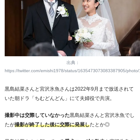
出典：
https://twitter.com/emishi1978/status/1635473073083387905/photo/
黒島結菜さんと宮沢氷魚さんは2022年9月まで放送されて
いた朝ドラ「ちむどんどん」にて夫婦役で共演。
撮影中は交際していなかった
黒島結菜さんと宮沢氷魚でし
たが
撮影が終了した後に交際に発展し
たとか◎