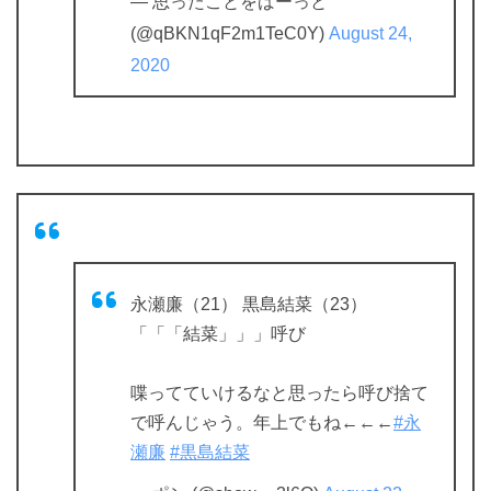
— 思ったことをばーっと
(@qBKN1qF2m1TeC0Y)
August 24,
2020
永瀬廉（21） 黒島結菜（23）
「「「結菜」」」呼び
喋ってていけるなと思ったら呼び捨て
で呼んじゃう。年上でもね←←←
#永
瀬廉
#黒島結菜