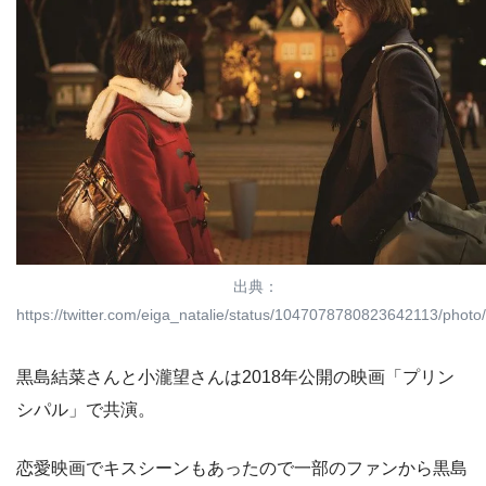
出典：
https://twitter.com/eiga_natalie/status/1047078780823642113/photo
黒島結菜さんと小瀧望さんは2018年公開の映画「プリン
シパル」で共演。
恋愛映画でキスシーンもあったので一部のファンから黒島