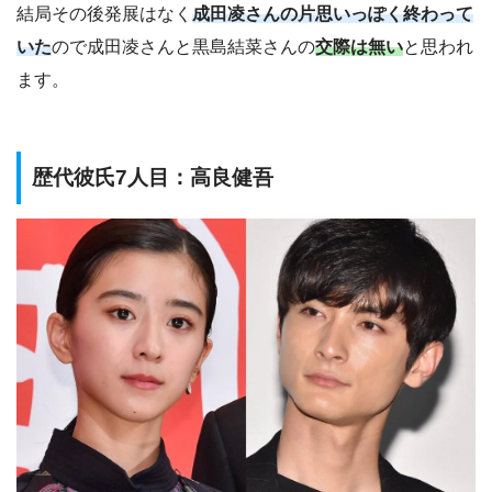
結局その後発展はなく
成田凌さんの片思いっぽく終わって
いた
ので成田凌さんと黒島結菜さんの
交際は無い
と思われ
ます。
歴代彼氏7人目：高良健吾