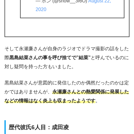
— ポン (@show__3l6O)
August 22,
2020
そして永瀬廉さんが自身のラジオでドラマ撮影の話をした
際
黒島結菜さんの事を呼び捨てで”結菜”
と呼んでいるのに
対し疑問を持った方もいました。
黒島結菜さんが意図的に発信したのか偶然だったのかは定
かではありませんが、
永瀬廉さんとの熱愛関係に発展した
などの情報はなく炎上も収まったようです
。
歴代彼氏6人目：成田凌