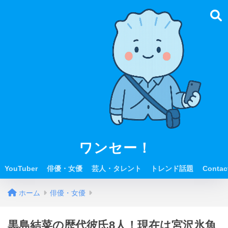
ワンセー！
YouTuber
俳優・女優
芸人・タレント
トレンド話題
Contac
ホーム
俳優・女優
黒島結菜の歴代彼氏8人！現在は宮沢氷魚