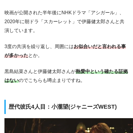
映画が公開された半年後にNHKドラマ「アシガール」、
2020年に朝ドラ「スカーレット」で伊藤健太郎さんと共
演しています。
3度の共演を繰り返し、周囲には
お似合いだと言われる事
が多かった
とか。
黒島結菜さんと伊藤健太郎さんが
熱愛中という確たる証拠
はない
のでこちらも噂止まりですね。
歴代彼氏4人目：小瀧望(ジャニーズWEST)