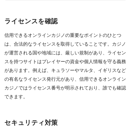
ライセンスを確認
信用できるオンラインカジノの重要なポイントのひとつ
は、合法的なライセンスを取得していることです。カジノ
が運営される国や地域には、厳しい規制があり、ライセン
スを持つサイトはプレイヤーの資金や個人情報を守る義務
があります。例えば、キュラソーやマルタ、イギリスなど
の有名なライセンス発行元があり、信用できるオンライン
カジノではライセンス番号が明示されており、誰でも確認
できます。
セキュリティ対策