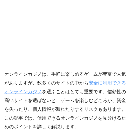
オンラインカジノは、手軽に楽しめるゲームが豊富で人気
がありますが、数多くのサイトの中から
安全に利用できる
オンラインカジノ
を選ぶことはとても重要です。信頼性の
高いサイトを選ばないと、ゲームを楽しむどころか、資金
を失ったり、個人情報が漏れたりするリスクもあります。
この記事では、信用できるオンラインカジノを見分けるた
めのポイントを詳しく解説します。