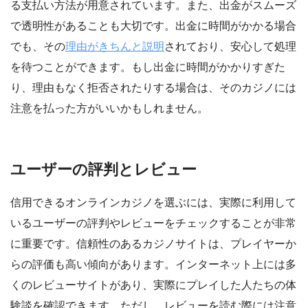
る支払い方法が用意されています。また、出金がスムーズ
で透明性があることも大切です。出金に時間がかかる場合
でも、その
理由がきちんと説明
されており、安心して処理
を待つことができます。もし出金に時間がかかりすぎた
り、理由もなく拒否されたりする場合は、そのカジノには
注意を払った方がいいかもしれません。
ユーザーの評判とレビュー
信用できるオンラインカジノを選ぶには、実際に利用して
いるユーザーの評判やレビューをチェックすることが非常
に重要です。信頼性のあるカジノサイトは、プレイヤーか
らの評価も高い傾向があります。インターネット上には多
くのレビューサイトがあり、実際にプレイした人たちの体
験談を確認できます。ただし、レビューを読む際には注意