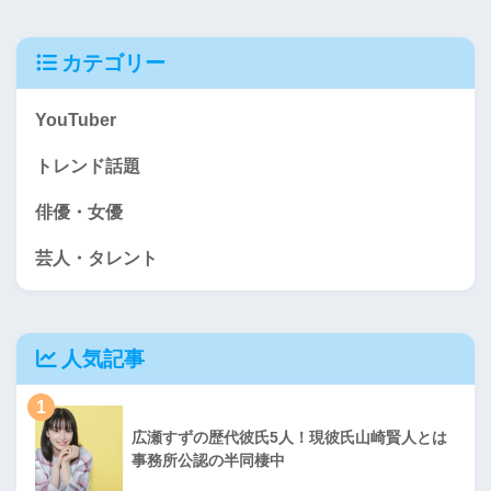
カテゴリー
YouTuber
トレンド話題
俳優・女優
芸人・タレント
人気記事
1
広瀬すずの歴代彼氏5人！現彼氏山崎賢人とは
事務所公認の半同棲中