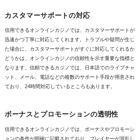
カスタマーサポートの対応
信用できるオンラインカジノでは、カスタマーサポートが
迅速かつ丁寧に対応してくれます。トラブルや疑問が生じ
た場合に、カスタマーサポートがすぐに対応してくれるか
どうかは、オンラインカジノの信頼性を示す重要な指標と
なります。信頼できるカジノでは、日本語でのライブチャ
ット、メール、電話などの複数のサポート手段が用意され
ており、24時間対応しているところもあります。
ボーナスとプロモーションの透明性
信用できるオンラインカジノでは、ボーナスやプロモーシ
ョンの条件が明確に記載されており、プレイヤーが混乱し