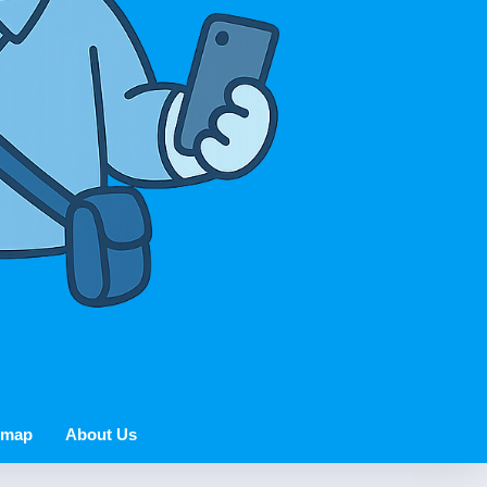
 map
About Us