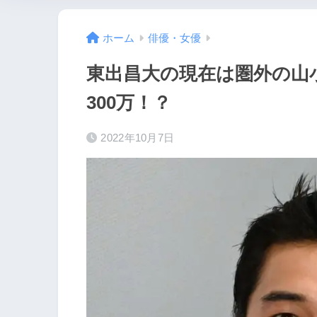
ホーム
俳優・女優
東出昌大の現在は圏外の山
300万！？
2022年10月7日