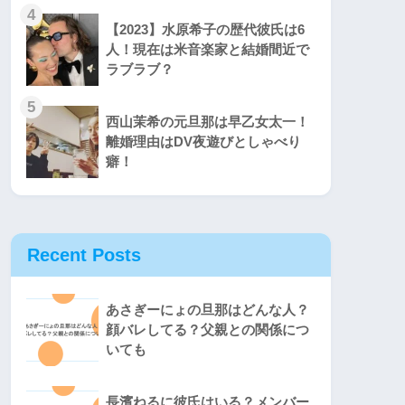
4
【2023】水原希子の歴代彼氏は6
人！現在は米音楽家と結婚間近で
ラブラブ？
5
西山茉希の元旦那は早乙女太一！
離婚理由はDV夜遊びとしゃべり
癖！
Recent Posts
あさぎーにょの旦那はどんな人？
顔バレしてる？父親との関係につ
いても
長濱ねるに彼氏はいる？メンバー