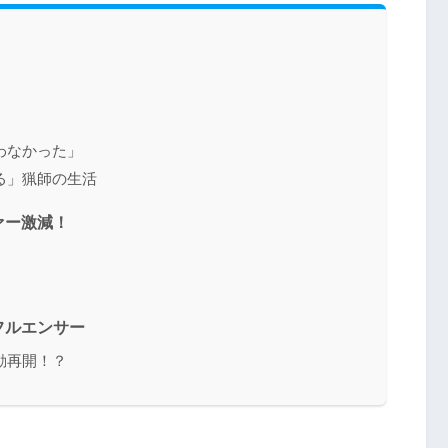
わなかった」
る」猟師の生活
ァー激減！
？
フルエンサー
動再開！？