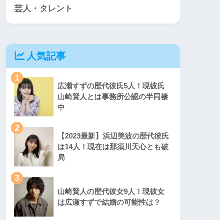
芸人・タレント
人気記事
1
広瀬すずの歴代彼氏5人！現彼氏
山崎賢人とは事務所公認の半同棲
中
2
【2023最新】浜辺美波の歴代彼氏
は14人！現在は那須川天心とも破
局
3
山崎賢人の歴代彼女9人！現彼女
は広瀬すずで結婚の可能性は？