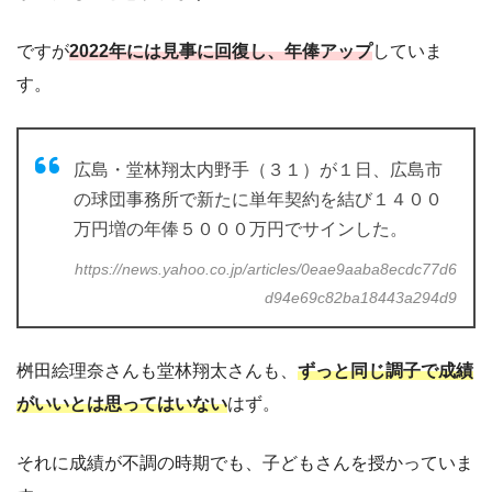
ですが
2022年には見事に回復し、年俸アップ
していま
す。
広島・堂林翔太内野手（３１）が１日、広島市
の球団事務所で新たに単年契約を結び１４００
万円増の年俸５０００万円でサインした。
https://news.yahoo.co.jp/articles/0eae9aaba8ecdc77d6
d94e69c82ba18443a294d9
桝田絵理奈さんも堂林翔太さんも、
ずっと同じ調子で成績
がいいとは思ってはいない
はず。
それに成績が不調の時期でも、子どもさんを授かっていま