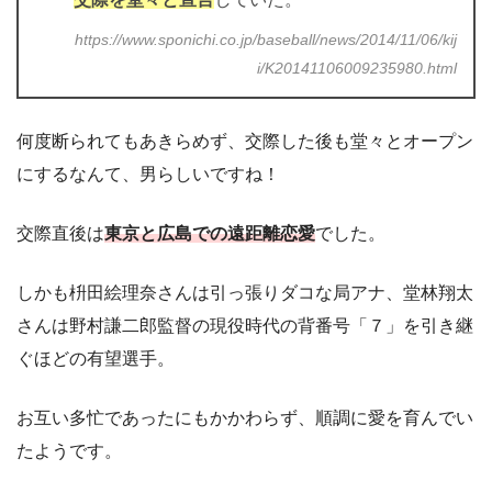
https://www.sponichi.co.jp/baseball/news/2014/11/06/kij
i/K20141106009235980.html
何度断られてもあきらめず、交際した後も堂々とオープン
にするなんて、男らしいですね！
交際直後は
東京と広島での遠距離恋愛
でした。
しかも枡田絵理奈さんは引っ張りダコな局アナ、堂林翔太
さんは野村謙二郎監督の現役時代の背番号「７」を引き継
ぐほどの有望選手。
お互い多忙であったにもかかわらず、順調に愛を育んでい
たようです。