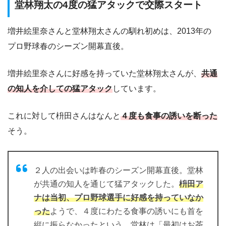
堂林翔太の4度の猛アタックで交際スタート
増井絵里奈さんと堂林翔太さんの馴れ初めは、2013年の
プロ野球春のシーズン開幕直後。
増井絵里奈さんに好感を持っていた堂林翔太さんが、
共通
の知人を介しての猛アタック
しています。
これに対して枡田さんはなんと
４度も食事の誘いを断った
そう。
２人の出会いは昨春のシーズン開幕直後。堂林
が共通の知人を通じて猛アタックした。
枡田ア
ナは当初、プロ野球選手に好感を持っていなか
った
ようで、４度にわたる食事の誘いにも首を
縦に振らなかったという。堂林は「最初はお茶