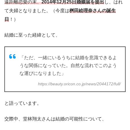
遠距離恋愛の末、
2014年12月25日婚姻届を提出
し、はれ
て夫婦となりました。（今度は
桝田絵理奈さんの誕生
日
！）
結婚に至った経緯として、
「ただ、一緒にいるうちに結婚を意識できるよ
うな関係になっていた。自然な流れでこのよう
な運びになりました」
https://beauty.oricon.co.jp/news/2044172/full/
と語っています。
交際中、堂林翔太さんは結婚の可能性について、