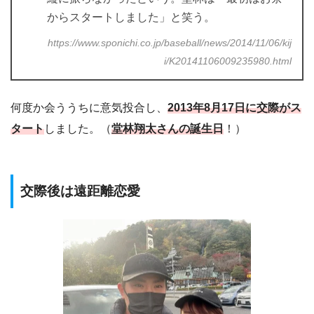
からスタートしました」と笑う。
https://www.sponichi.co.jp/baseball/news/2014/11/06/kij
i/K20141106009235980.html
何度か会ううちに意気投合し、
2013年8月17日に交際がス
タート
しました。（
堂林翔太さんの誕生日
！）
交際後は遠距離恋愛