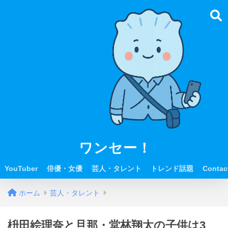
ワンセー！
YouTuber
俳優・女優
芸人・タレント
トレンド話題
Contac
ホーム
芸人・タレント
枡田絵理奈と旦那・堂林翔太の子供は3