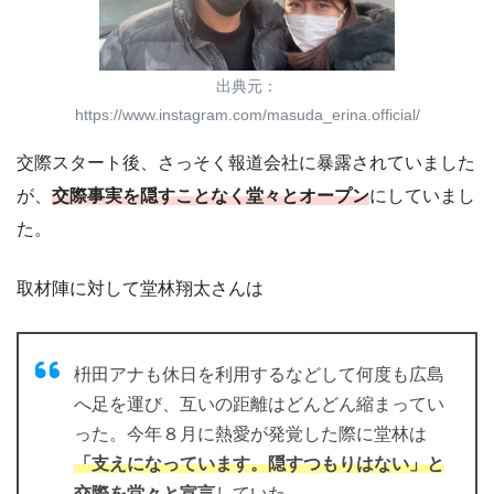
出典元：
https://www.instagram.com/masuda_erina.official/
交際スタート後、さっそく報道会社に暴露されていました
が、
交際事実を隠すことなく堂々とオープン
にしていまし
た。
取材陣に対して堂林翔太さんは
枡田アナも休日を利用するなどして何度も広島
へ足を運び、互いの距離はどんどん縮まってい
った。今年８月に熱愛が発覚した際に堂林は
「支えになっています。隠すつもりはない」と
交際を堂々と宣言
していた。