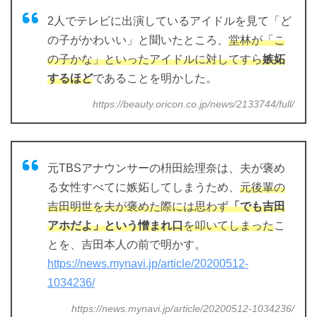
2人でテレビに出演しているアイドルを見て「ど
の子がかわいい」と聞いたところ、
堂林が「こ
の子かな」といったアイドルに対してすら
嫉妬
するほど
であることを明かした。
https://beauty.oricon.co.jp/news/2133744/full/
元TBSアナウンサーの枡田絵理奈は、夫が褒め
る女性すべてに嫉妬してしまうため、
元後輩の
吉田明世を夫が褒めた際には思わず
「でも吉田
アホだよ」という憎まれ口
を叩いてしまった
こ
とを、吉田本人の前で明かす。
https://news.mynavi.jp/article/20200512-
1034236/
https://news.mynavi.jp/article/20200512-1034236/