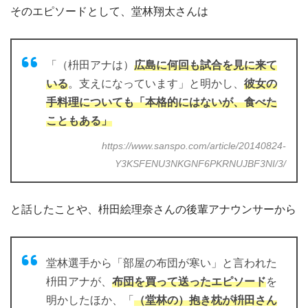
そのエピソードとして、堂林翔太さんは
「（枡田アナは）
広島に何回も試合を見に来て
いる
。支えになっています」と明かし、
彼女の
手料理についても「本格的にはないが、食べた
こともある」
https://www.sanspo.com/article/20140824-
Y3KSFENU3NKGNF6PKRNUJBF3NI/3/
と話したことや、枡田絵理奈さんの後輩アナウンサーから
堂林選手から「部屋の布団が寒い」と言われた
枡田アナが、
布団を買って送ったエピソード
を
明かしたほか、「
（堂林の）抱き枕が枡田さん