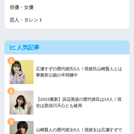
俳優・女優
芸人・タレント
人気記事
1
広瀬すずの歴代彼氏5人！現彼氏山崎賢人とは
事務所公認の半同棲中
2
【2023最新】浜辺美波の歴代彼氏は14人！現
在は那須川天心とも破局
3
山崎賢人の歴代彼女9人！現彼女は広瀬すずで