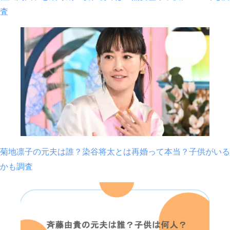
査
菊地凛子の元夫は誰？染谷将太とは再婚って本当？子供がいる
かも調査