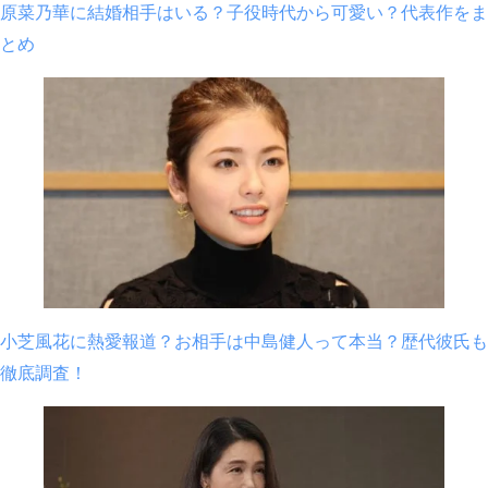
原菜乃華に結婚相手はいる？子役時代から可愛い？代表作をま
とめ
小芝風花に熱愛報道？お相手は中島健人って本当？歴代彼氏も
徹底調査！