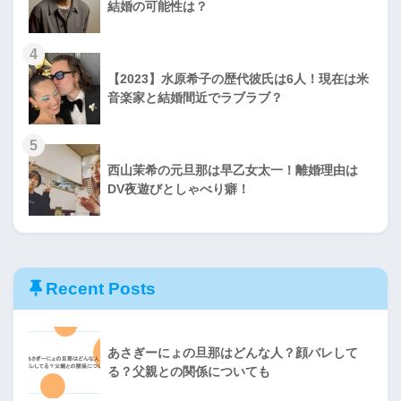
結婚の可能性は？
4
【2023】水原希子の歴代彼氏は6人！現在は米
音楽家と結婚間近でラブラブ？
5
西山茉希の元旦那は早乙女太一！離婚理由は
DV夜遊びとしゃべり癖！
Recent Posts
あさぎーにょの旦那はどんな人？顔バレして
る？父親との関係についても