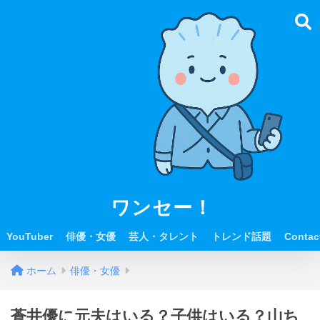
ワンセー！
YouTuber
俳優・女優
芸人・タレント
トレンド話題
Contac
ホーム
俳優・女優
蒼井優に元夫はいる？子供はいる？山ち