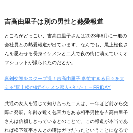
吉高由里子は別の男性と熱愛報道
ところがどっこい、吉高由里子さんは2023年6月に一般の
会社員との熱愛報道が出ています。なんでも、尾上松也さ
んを思わせる長身イケメンと二人で夜の街に消えていくオ
フショットが撮られたのだとか。
真剣交際をスクープ撮！吉高由里子 多忙すぎる日々を支
える”尾上松也似”イケメン恋人がいた！ – FRIDAY
共通の友人を通じて知り合った二人は、一年ほど前から交
際に発展。年齢が近く包容力もある相手男性を吉高由里子
さんは信頼しきっているとのことで、この報道が本当であ
れば松下洸平さんとの噂はガセだったということになるで