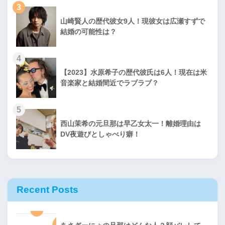
3
山崎賢人の歴代彼女9人！現彼女は広瀬すずで
結婚の可能性は？
4
【2023】水原希子の歴代彼氏は6人！現在は米
音楽家と結婚間近でラブラブ？
5
西山茉希の元旦那は早乙女太一！離婚理由は
DV夜遊びとしゃべり癖！
Recent Posts