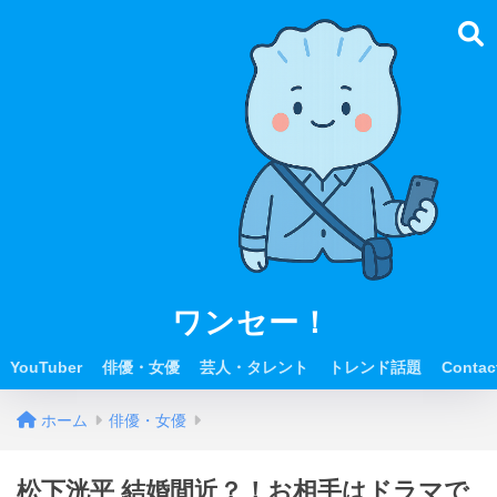
ワンセー！
YouTuber
俳優・女優
芸人・タレント
トレンド話題
Contac
ホーム
俳優・女優
松下洸平 結婚間近？！お相手はドラマで