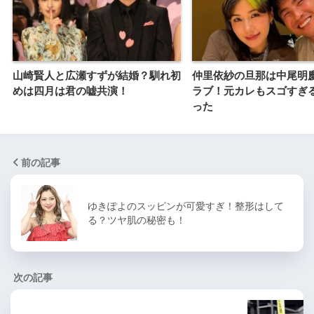
山崎賢人と広瀬すずが結婚？馴れ初
仲里依紗の旦那は中尾明
めは四月は君の嘘共演！
ラブ！元カレもスゴすぎ
った
前の記事
ゆきぽよのスッピンが可愛すぎ！整形はして
る？ツヤ肌の秘密も！
次の記事