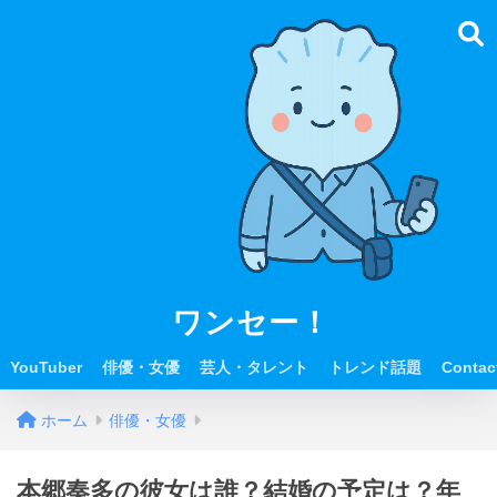
ワンセー！
YouTuber
俳優・女優
芸人・タレント
トレンド話題
Contac
ホーム
俳優・女優
本郷奏多の彼女は誰？結婚の予定は？年