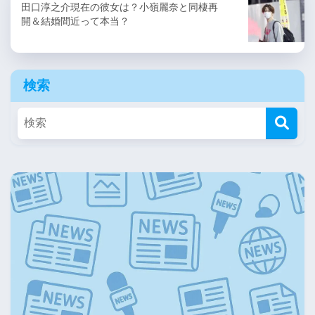
田口淳之介現在の彼女は？小嶺麗奈と同棲再
開＆結婚間近って本当？
検索