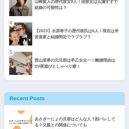
山崎賢人の歴代彼女9人！現彼女は広瀬すずで
結婚の可能性は？
4
【2023】水原希子の歴代彼氏は6人！現在は米
音楽家と結婚間近でラブラブ？
5
西山茉希の元旦那は早乙女太一！離婚理由は
DV夜遊びとしゃべり癖！
Recent Posts
あさぎーにょの旦那はどんな人？顔バレして
る？父親との関係についても