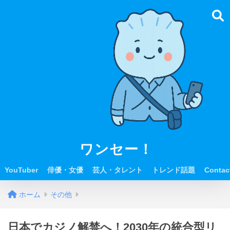
ワンセー！
YouTuber
俳優・女優
芸人・タレント
トレンド話題
Contac
ホーム
その他
日本でカジノ解禁へ！2030年の統合型リ