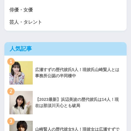
俳優・女優
芸人・タレント
人気記事
1
広瀬すずの歴代彼氏5人！現彼氏山崎賢人とは
事務所公認の半同棲中
2
【2023最新】浜辺美波の歴代彼氏は14人！現
在は那須川天心とも破局
3
山崎賢人の歴代彼女9人！現彼女は広瀬すずで