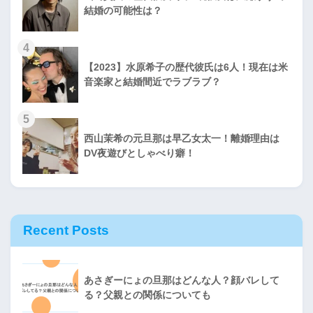
結婚の可能性は？
4
【2023】水原希子の歴代彼氏は6人！現在は米
音楽家と結婚間近でラブラブ？
5
西山茉希の元旦那は早乙女太一！離婚理由は
DV夜遊びとしゃべり癖！
Recent Posts
あさぎーにょの旦那はどんな人？顔バレして
る？父親との関係についても