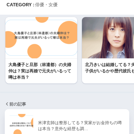
CATEGORY :
俳優・女優
大島優子と旦那（林遣都）の夫婦
北乃きいは結婚してる？
仲は？実は再婚で元夫がいるって
子供がいるかや歴代彼氏
噂は本当？
前の記事
米津玄師は整形してる？実家がお金持ちの噂
は本当？意外な経歴も調…