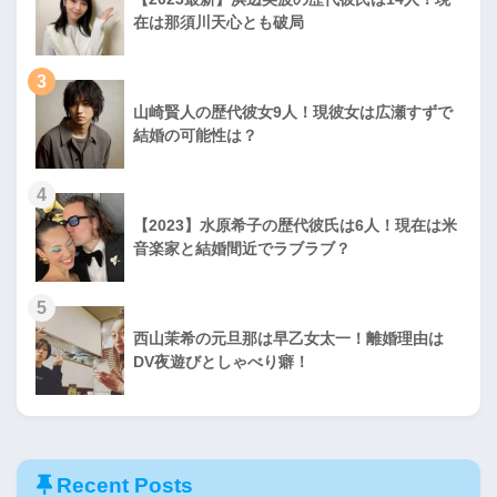
在は那須川天心とも破局
3
山崎賢人の歴代彼女9人！現彼女は広瀬すずで
結婚の可能性は？
4
【2023】水原希子の歴代彼氏は6人！現在は米
音楽家と結婚間近でラブラブ？
5
西山茉希の元旦那は早乙女太一！離婚理由は
DV夜遊びとしゃべり癖！
Recent Posts