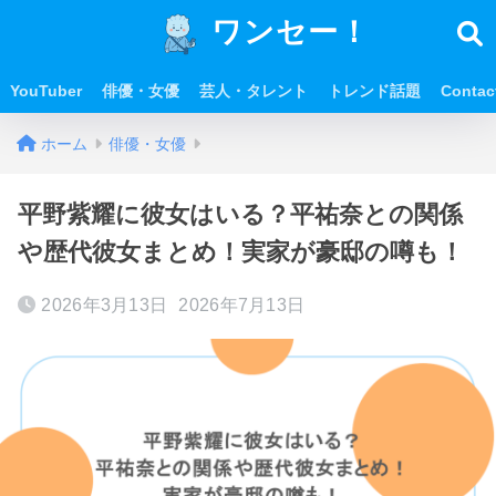
ワンセー！
YouTuber
俳優・女優
芸人・タレント
トレンド話題
Contac
ホーム
俳優・女優
平野紫耀に彼女はいる？平祐奈との関係
や歴代彼女まとめ！実家が豪邸の噂も！
2026年3月13日
2026年7月13日