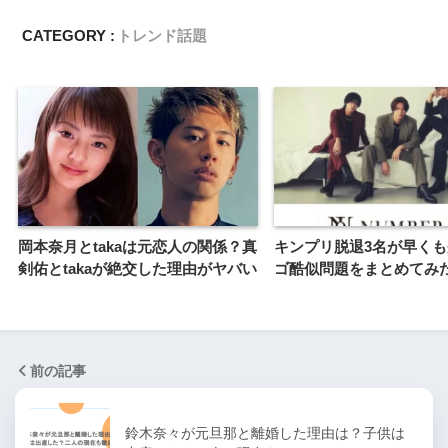
CATEGORY :
トレンド話題
岡本奈月とtakaは元恋人の関係？真
キンプリ脱退3名が早く
剣佑とtakaが絶交した理由がヤバい
ゴ酷似問題をまとめてみ
前の記事
鈴木奈々が元旦那と離婚した理由は？子供は