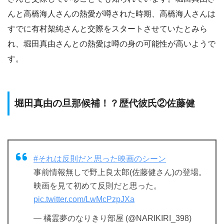
んと高橋海人さんの熱愛が噂された時期、高橋海人さんは
すでに有村架純さんと交際をスタートさせていたとみら
れ、堀田真由さんとの熱愛は噂の身の可能性が高いようで
す。
堀田真由の旦那候補！？歴代彼氏②佐藤健
#それは反則だと思った映画のシーン
事前情報無しで野上良太郎(佐藤健さん)の登場。
映画を見て初めて反則だと思った。
pic.twitter.com/LwMcPzpJXa
— 橘霊夢のなりきり部屋 (@NARIKIRI_398)