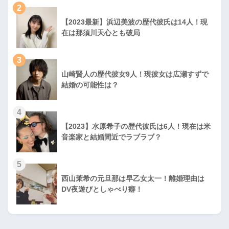
2
【2023最新】浜辺美波の歴代彼氏は14人！現
在は那須川天心とも破局
3
山崎賢人の歴代彼女9人！現彼女は広瀬すずで
結婚の可能性は？
4
【2023】水原希子の歴代彼氏は6人！現在は米
音楽家と結婚間近でラブラブ？
5
西山茉希の元旦那は早乙女太一！離婚理由は
DV夜遊びとしゃべり癖！