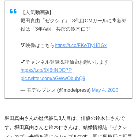
【人気動画🎬】
堀田真由「ゼクシィ」13代目CMガールに💐新郎
役は「3年A組」共演の鈴木仁👔
🔻映像はこちら
https://t.co/FKeTlyHBGx
💕チャンネル登録＆評価👍お願いします
https://t.co/5X6tINDD7P
pic.twitter.com/aGWwObuhQ9
— モデルプレス (@modelpress)
May 4, 2020
堀田真由さんの歴代彼氏3人目は、俳優の鈴木仁さんで
す。堀田真由さんと鈴木仁さんは、結婚情報誌「ゼクシ
ィ」でプレ夫婦を演じたカップルです。同じ事務所に所属