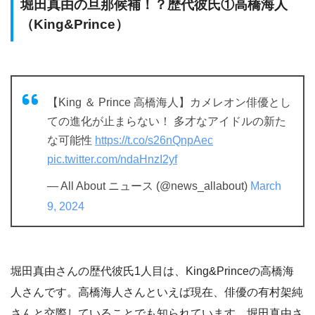
堀田真由の旦那候補！？歴代彼氏①高橋海人
（King&Prince）
【King ＆ Prince 高橋海人】カメレオン俳優とし
ての進化が止まらない！ 多才なアイドルの新た
な可能性
https://t.co/s26nQnpAec
pic.twitter.com/ndaHnzI2yf
— All About ニュース (@news_allabout)
March
9, 2024
堀田真由さんの歴代彼氏1人目は、King&Princeの高橋海
人さんです。高橋海人さんといえば現在、俳優の有村架純
さんと交際していることでも知られています。堀田真由さ