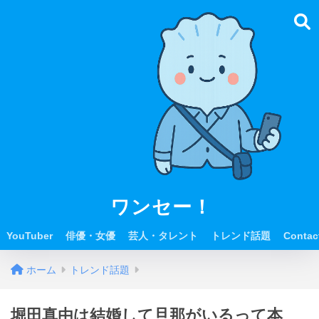
ワンセー！
YouTuber
俳優・女優
芸人・タレント
トレンド話題
Contac
ホーム
トレンド話題
堀田真由は結婚して旦那がいるって本