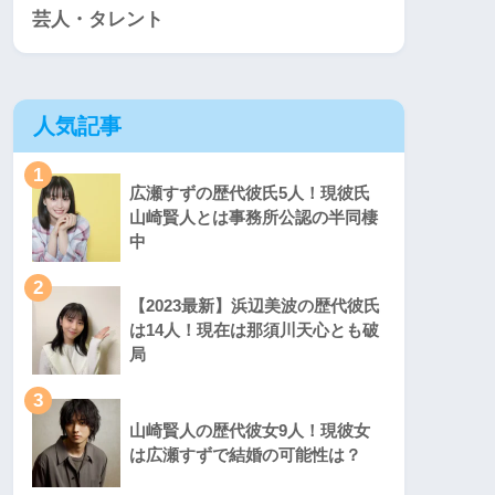
芸人・タレント
人気記事
1
広瀬すずの歴代彼氏5人！現彼氏
山崎賢人とは事務所公認の半同棲
中
2
【2023最新】浜辺美波の歴代彼氏
は14人！現在は那須川天心とも破
局
3
山崎賢人の歴代彼女9人！現彼女
は広瀬すずで結婚の可能性は？