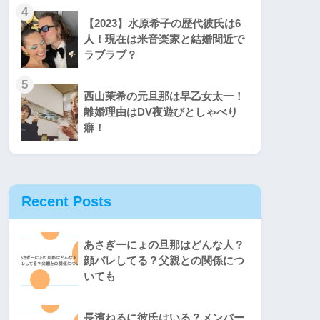
4
【2023】水原希子の歴代彼氏は6
人！現在は米音楽家と結婚間近で
ラブラブ？
5
西山茉希の元旦那は早乙女太一！
離婚理由はDV夜遊びとしゃべり
癖！
Recent Posts
あさぎーにょの旦那はどんな人？
顔バレしてる？父親との関係につ
いても
長濱ねるに彼氏はいる？メンバー