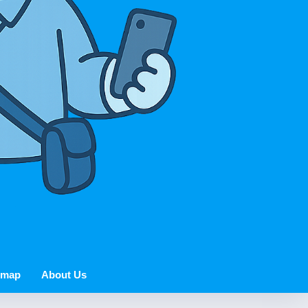
 map
About Us