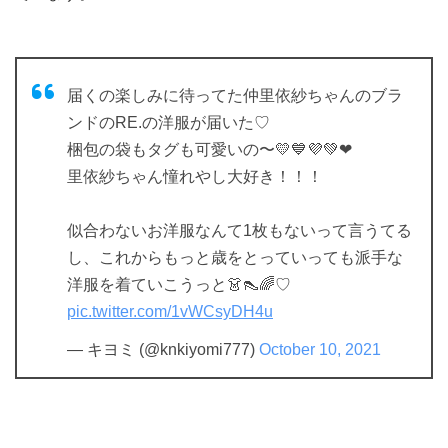
届くの楽しみに待ってた仲里依紗ちゃんのブラ
ンドのRE.の洋服が届いた♡
梱包の袋もタグも可愛いの〜💛💙💜💚❤
里依紗ちゃん憧れやし大好き！！！
似合わないお洋服なんて1枚もないって言うてる
し、これからもっと歳をとっていっても派手な
洋服を着ていこうっと👗👠🌈♡
pic.twitter.com/1vWCsyDH4u
— キヨミ (@knkiyomi777)
October 10, 2021