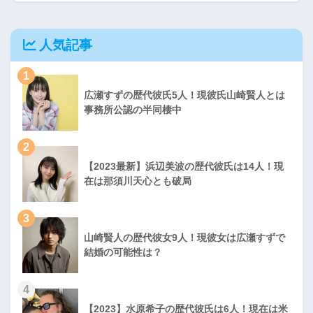
人気記事
1
広瀬すずの歴代彼氏5人！現彼氏山崎賢人とは
事務所公認の半同棲中
2
【2023最新】浜辺美波の歴代彼氏は14人！現
在は那須川天心とも破局
3
山崎賢人の歴代彼女9人！現彼女は広瀬すずで
結婚の可能性は？
4
【2023】水原希子の歴代彼氏は6人！現在は米