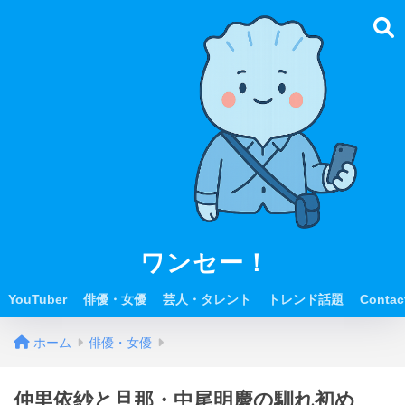
ワンセー！
YouTuber
俳優・女優
芸人・タレント
トレンド話題
Contac
ホーム
俳優・女優
仲里依紗と旦那・中尾明慶の馴れ初め