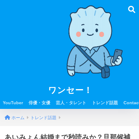
ワンセー！
YouTuber
俳優・女優
芸人・タレント
トレンド話題
Contac
ホーム
トレンド話題
あいみょん結婚まで秒読みか？旦那候補